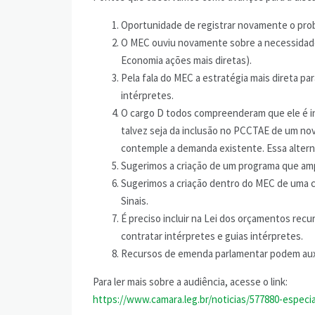
Oportunidade de registrar novamente o prob
O MEC ouviu novamente sobre a necessidade, 
Economia ações mais diretas).
Pela fala do MEC a estratégia mais direta pa
intérpretes.
O cargo D todos compreenderam que ele é in
talvez seja da inclusão no PCCTAE de um nov
contemple a demanda existente. Essa altern
Sugerimos a criação de um programa que amp
Sugerimos a criação dentro do MEC de uma c
Sinais.
É preciso incluir na Lei dos orçamentos rec
contratar intérpretes e guias intérpretes.
Recursos de emenda parlamentar podem auxil
Para ler mais sobre a audiência, acesse o link:
https://www.camara.leg.br/noticias/577880-especi