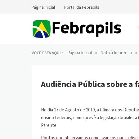
Skip
Página Inicial
Portal da Febrapils
to
content
Notícias da Febrapils
Federação Brasileira das Associações dos
Profissionais Tradutores e Intérpretes e Guia-
»
»
Página Inicial
Nota à Imprensa
VOCÊ ESTÁ AQUI :
Intérpretes de Língua de Sinais
Audiência Pública sobre a f
No dia 27 de Agosto de 2019, a Câmara dos Deputado
ensino federais, como prevê a legislação brasileir
Parente.
Pontos que observamos como avanços para a disc