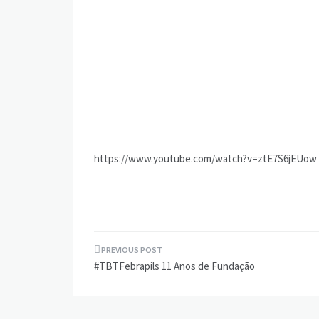
https://www.youtube.com/watch?v=ztE7S6jEUow
Navegação
#TBTFebrapils 11 Anos de Fundação
de
Post