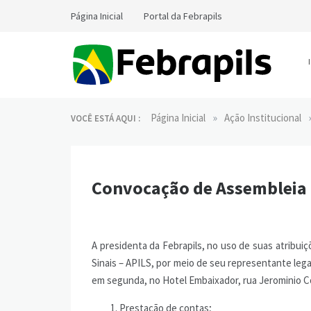
Skip
Página Inicial
Portal da Febrapils
to
content
Notícias da Febrapils
Federação Brasileira das Associações dos
Profissionais Tradutores e Intérpretes e Guia-
»
Página Inicial
Ação Institucional
VOCÊ ESTÁ AQUI :
Intérpretes de Língua de Sinais
Convocação de Assembleia G
A presidenta da Febrapils, no uso de suas atribuiç
Sinais – APILS, por meio de seu representante legal,
em segunda, no Hotel Embaixador, rua Jerominio Co
Prestação de contas;