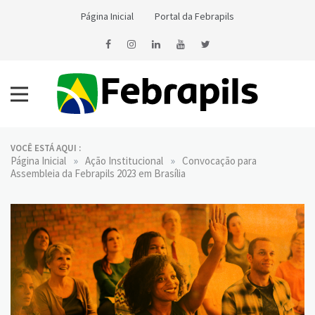
Skip
Página Inicial
Portal da Febrapils
to
content
Notícias da Febrapils
Federação Brasileira das Associações dos Profissionais Tradutores
e Intérpretes e Guia-Intérpretes de Língua de Sinais
VOCÊ ESTÁ AQUI :
»
»
Página Inicial
Ação Institucional
Convocação para
Assembleia da Febrapils 2023 em Brasília