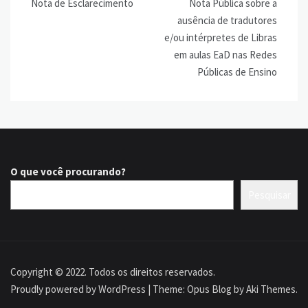
Nota de Esclarecimento
Nota Pública sobre a
de
ausência de tradutores
Post
e/ou intérpretes de Libras
em aulas EaD nas Redes
Públicas de Ensino
O que você procurando?
Pesquisar
Copyright © 2022. Todos os direitos reservados.
Proudly powered by WordPress
|
Theme: Opus Blog by
Aki Themes
.