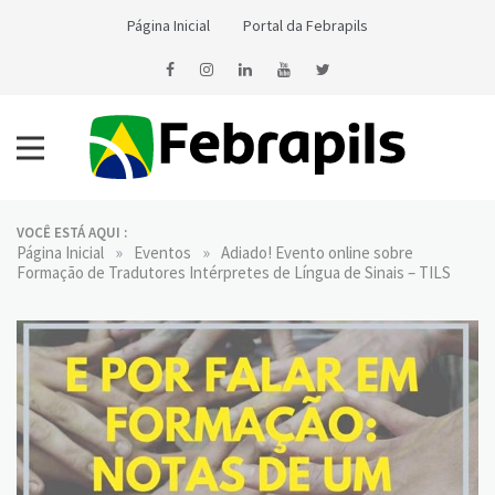
Skip
Página Inicial
Portal da Febrapils
to
content
Notícias da Febrapils
Federação Brasileira das Associações dos Profissionais Tradutores
e Intérpretes e Guia-Intérpretes de Língua de Sinais
VOCÊ ESTÁ AQUI :
»
»
Página Inicial
Eventos
Adiado! Evento online sobre
Formação de Tradutores Intérpretes de Língua de Sinais – TILS