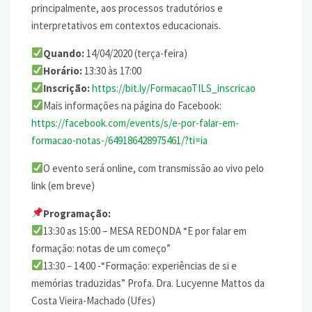
principalmente, aos processos tradutórios e
interpretativos em contextos educacionais.
Quando:
14/04/2020 (terça-feira)
Horário:
13:30 às 17:00
Inscrição:
https://bit.ly/FormacaoTILS_inscricao
Mais informações na página do Facebook:
https://facebook.com/events/s/e-por-falar-em-
formacao-notas-/649186428975461/?ti=ia
O evento será online, com transmissão ao vivo pelo
link (em breve)
Programação:
13:30 as 15:00 – MESA REDONDA “E por falar em
formação: notas de um começo”
13:30 – 14:00 -“Formação: experiências de si e
memórias traduzidas” Profa. Dra. Lucyenne Mattos da
Costa Vieira-Machado (Ufes)