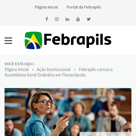
Skip
Página Inicial
Portal da Febrapils
to
content
Notícias da Febrapils
Federação Brasileira das Associações dos Profissionais Tradutores
e Intérpretes e Guia-Intérpretes de Língua de Sinais
VOCÊ ESTÁ AQUI :
»
»
Página Inicial
Ação Institucional
Febrapils convoca
Assembleia Geral Ordinária em Florianópolis