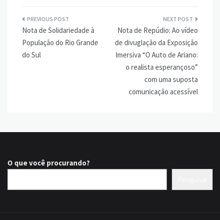
Navegação
Nota de Solidariedade à
Nota de Repúdio: Ao vídeo
de
População do Rio Grande
de divuglação da Exposição
Post
do Sul
Imersiva “O Auto de Ariano:
o realista esperançoso”
com uma suposta
comunicação acessível
O que você procurando?
Pesquisar