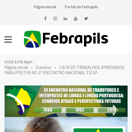
Skip
Página Inicial
Portal da Febrapils
to
content
Notícias da Febrapils
Federação Brasileira das Associações dos Profissionais Tradutores
e Intérpretes e Guia-Intérpretes de Língua de Sinais
VOCÊ ESTÁ AQUI :
»
»
Página Inicial
Eventos
LISTA DE TRABALHOS APROVADOS
PARA PÔSTER NO 3º ENCONTRO NACIONAL TILSP