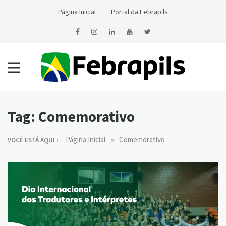
Skip
Página Inicial
Portal da Febrapils
to
content
Notícias da Febrapils
Federação Brasileira das Associações dos Profissionais Tradutores
e Intérpretes e Guia-Intérpretes de Língua de Sinais
Tag:
Comemorativo
»
Página Inicial
Comemorativo
VOCÊ ESTÁ AQUI :