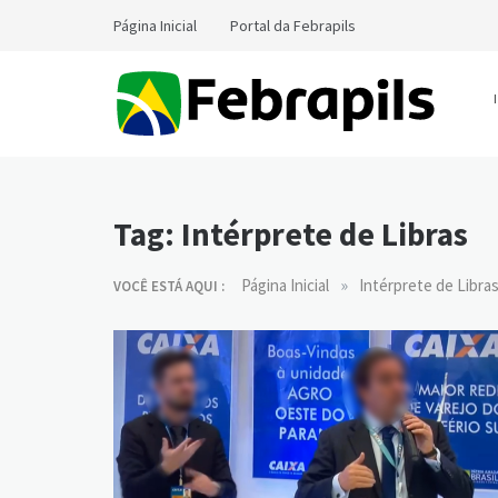
Skip
Página Inicial
Portal da Febrapils
to
content
Notícias da Febrapils
Federação Brasileira das Associações dos
Profissionais Tradutores e Intérpretes e Guia-
Intérpretes de Língua de Sinais
Tag:
Intérprete de Libras
»
Página Inicial
Intérprete de Libra
VOCÊ ESTÁ AQUI :