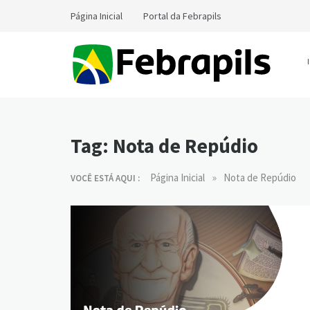
Skip
Página Inicial
Portal da Febrapils
to
content
Notícias da Febrapils
Federação Brasileira das Associações dos
Profissionais Tradutores e Intérpretes e Guia-
Intérpretes de Língua de Sinais
Tag:
Nota de Repúdio
»
Página Inicial
Nota de Repúdio
VOCÊ ESTÁ AQUI :