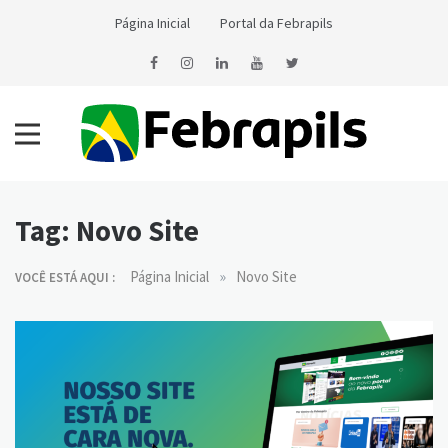
Skip
Página Inicial
Portal da Febrapils
to
content
Notícias da Febrapils
Federação Brasileira das Associações dos Profissionais Tradutores
e Intérpretes e Guia-Intérpretes de Língua de Sinais
Tag:
Novo Site
»
Página Inicial
Novo Site
VOCÊ ESTÁ AQUI :