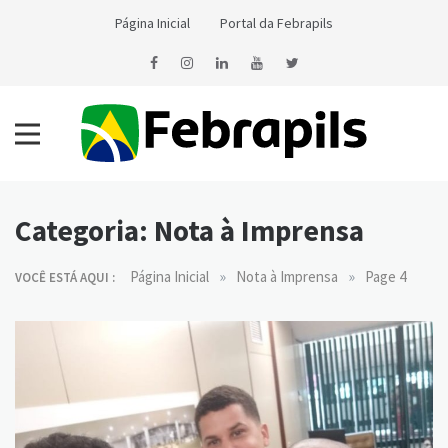
Skip
Página Inicial
Portal da Febrapils
to
content
Notícias da Febrapils
Federação Brasileira das Associações dos Profissionais Tradutores
e Intérpretes e Guia-Intérpretes de Língua de Sinais
Categoria:
Nota à Imprensa
»
»
Página Inicial
Nota à Imprensa
Page 4
VOCÊ ESTÁ AQUI :