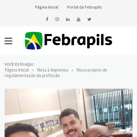
Skip
Página Inicial
Portal da Febrapils
to
content
Notícias da Febrapils
Federação Brasileira das Associações dos Profissionais Tradutores
e Intérpretes e Guia-Intérpretes de Língua de Sinais
VOCÊ ESTÁ AQUI :
»
»
Página Inicial
Nota à Imprensa
Novo projeto de
regulamentação da profissão