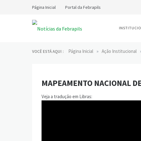
Skip
Página Inicial
Portal da Febrapils
to
content
INSTITUCI
Notícias da
Federação Brasileira das
Associações dos
»
Página Inicial
Ação Institucional
VOCÊ ESTÁ AQUI :
Febrapils
Profissionais Tradutores
e Intérpretes e Guia-
Intérpretes de Língua de
Sinais
MAPEAMENTO NACIONAL DE 
Veja a tradução em Libras: