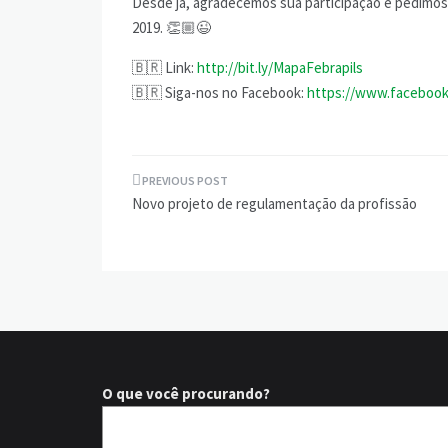
Desde já, agradecemos sua participação e pedimos 
2019. 👏🏼😉
🇧🇷 Link:
http://bit.ly/MapaFebrapils
🇧🇷 Siga-nos no Facebook:
https://www.facebook
Navegação
Novo projeto de regulamentação da profissão
de
Post
O que você procurando?