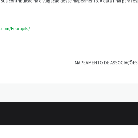
sua contribuição na divulgação deste mapeamento. A data final para re
.com/Febrapils/
MAPEAMENTO DE ASSOCIAÇÕES 